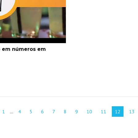
co em números em
1
…
4
5
6
7
8
9
10
11
12
13