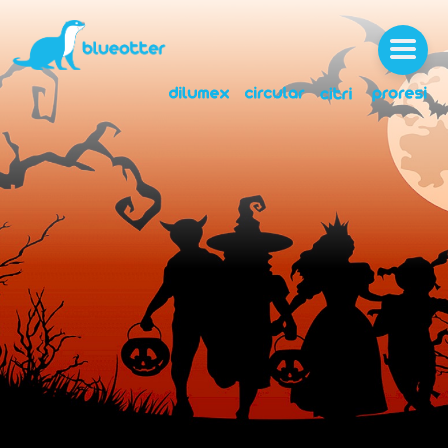
ABOUT
SERVICES
NEWS
LICENSES
MEDIA
JOBS
CONTACTS
CLIENT AREA