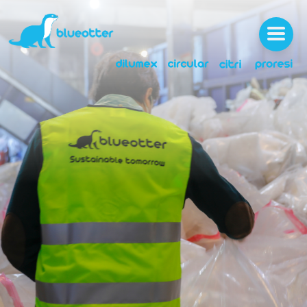
ABOUT
SERVICES
NEWS
LICENSES
MEDIA
JOBS
CONTACTS
CLIENT AREA