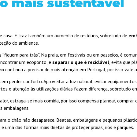
o mais sustentável
ra de casa. E traz também um aumento de resíduos, sobretudo de
emb
oteção do ambiente.
os “fiquem para trás”. Na praia, em festivais ou em passeios, é co
 encontrar um ecoponto, e
separar o que é reciclável
, evita que p
ro
continua a precisar de mais atenção em Portugal, por isso vale a
sem perder conforto. Aproveitar a luz natural, evitar equipament
rtos e atenção às utilizações diárias fazem diferença, sobretudo e
alor, estraga-se mais comida, por isso compensa planear, comprar 
os embalagens.
 para o chão não desaparece. Beatas, embalagens e pequenos plásti
é uma das formas mais diretas de proteger praias, rios e parques.